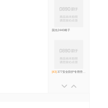
国光2440椅子
[43]
377安全防护专用劳保鞋

