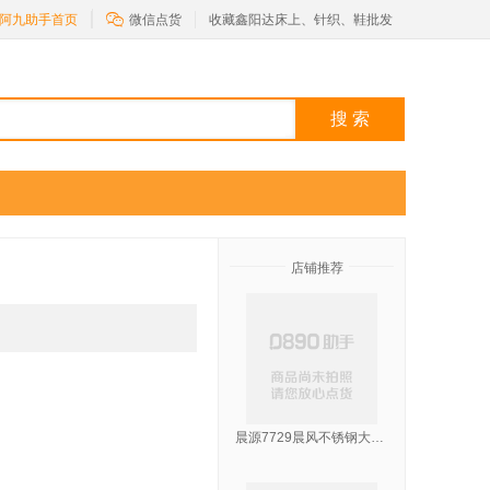

阿九助手首页
微信点货
收藏鑫阳达床上、针织、鞋批发
搜 索
店铺推荐
晨源7729晨风不锈钢大粥勺