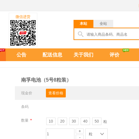
微信进货
本站
全站
公告
配送信息
关于我们
评价
南孚电池（5号8粒装）
现金价
查看价格
条码
数量
*
10
20
30
40
50
粒
+
粒
-