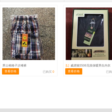
男士棉格子沙滩裤
[L]
威虎狼5506无痕保暖男生内衣（只有L号
查看价格
查看价格
已购买
0
已