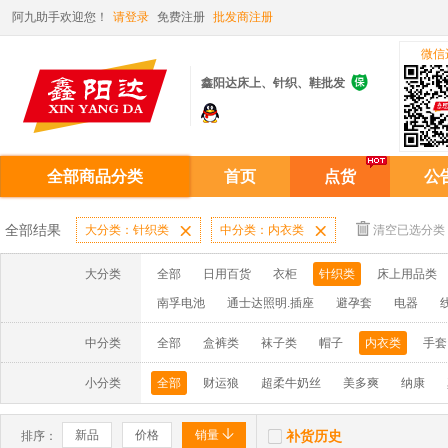
阿九助手欢迎您！
请登录
免费注册
批发商注册
微信

鑫阳达床上、针织、鞋批发
全部商品分类
首页
点货
公
全部结果
大分类：针织类

中分类：内衣类

清空已选分类
大分类
全部
日用百货
衣柜
针织类
床上用品类
南孚电池
通士达照明.插座
避孕套
电器
中分类
全部
盒裤类
袜子类
帽子
内衣类
手套
小分类
全部
财运狼
超柔牛奶丝
美多爽
纳康


新品
价格
销量
补货历史
排序：