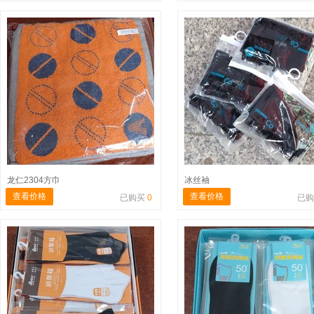
龙仁2304方巾
冰丝袖
查看价格
查看价格
已购买
0
已