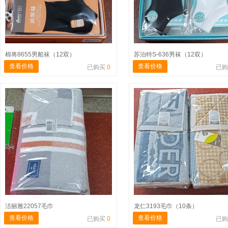
棉将8655男船袜（12双）
苏泊特S-636男袜（12双）
查看价格
查看价格
已购买
0
已
洁丽雅22057毛巾
龙仁3193毛巾（10条）
查看价格
查看价格
已购买
0
已