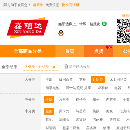
阿九助手欢迎您！
请登录
免费注册
批发商注册
微信

鑫阳达床上、针织、鞋批发
全部商品分类
首页
点货
公
全部结果
大分类：针织类

清空已选分类
大分类
全部
日用百货
衣柜
针织类
床上用品类
南孚电池
通士达照明.插座
避孕套
电器
中分类
全部
盒裤类
袜子类
帽子
内衣类
手套
小分类
全部
贝卡龙
纯茵彩
袋鼠
芮豪
亿克狼
其他
法郎头
古宾尼
洁丽雅
路特克
木
财运狼
超柔牛奶丝
美多爽
纳康
真超舒