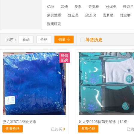
亿恒
其他
爱李
芬资雅
冠妮美
桂诗兰
荣奕兰香
舒立美
欣芝倪
雪梦馨
雅宝狮
温明旺发


新品
价格
销量
补货历史
排序：
燕之家6711钢化方巾
足大亨9603抗菌男船袜（12双）
查看价格
查看价格
已购买
0
已