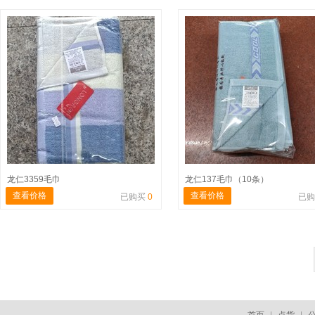
龙仁3359毛巾
龙仁137毛巾（10条）
查看价格
查看价格
已购买
0
已