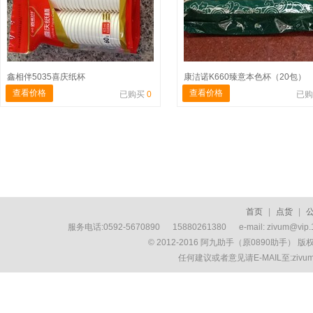
鑫相伴5035喜庆纸杯
康洁诺K660臻意本色杯（20包）
查看价格
查看价格
已购买
0
已
首页
|
点货
|
服务电话:0592-5670890 15880261380 e-mail: zivum
© 2012-2016 阿九助手（原0890助手） 
任何建议或者意见请E-MAIL至:ziv