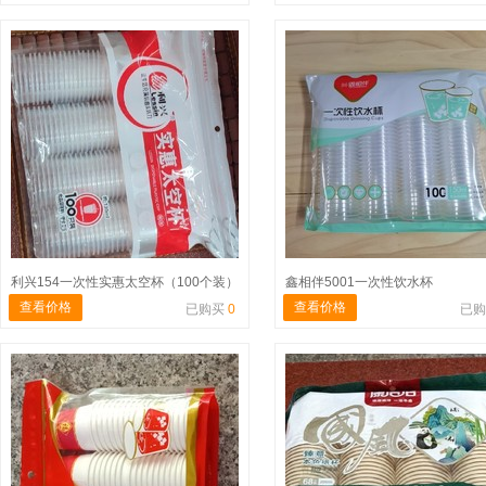
利兴154一次性实惠太空杯（100个装）
鑫相伴5001一次性饮水杯
查看价格
查看价格
已购买
0
已