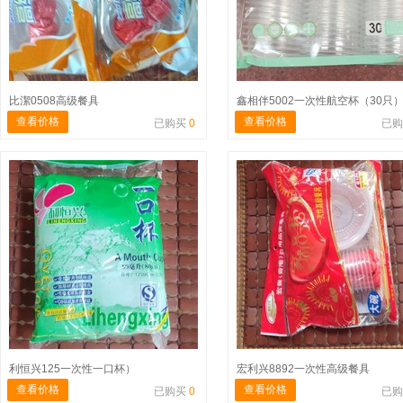
比潔0508高级餐具
鑫相伴5002一次性航空杯（30只
查看价格
查看价格
已购买
0
已
利恒兴125一次性一口杯）
宏利兴8892一次性高级餐具
查看价格
查看价格
已购买
0
已