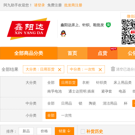
阿九助手欢迎您！
请登录
免费注册
批发商注册
微信

鑫阳达床上、针织、鞋批发
全部商品分类
首页
点货
公
全部结果
大分类：日用百货

中分类：一次性

清空已选分
大分类
全部
日用百货
衣柜
针织类
床上用品类
南孚电池
通士达照明.插座
避孕套
电器
中分类
全部
日用品
锁
陶瓷
清洁用品
杯
小分类
全部
一次性


新品
价格
销量
补货历史
排序：