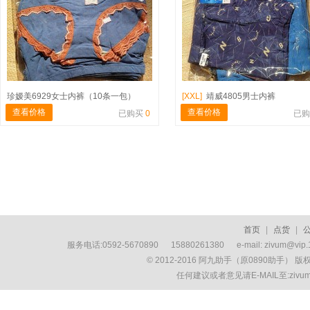
珍嫒美6929女士内裤（10条一包）
[XXL]
靖威4805男士内裤
查看价格
查看价格
已购买
0
已
首页
|
点货
|
服务电话:0592-5670890 15880261380 e-mail: zivum
© 2012-2016 阿九助手（原0890助手） 
任何建议或者意见请E-MAIL至:ziv