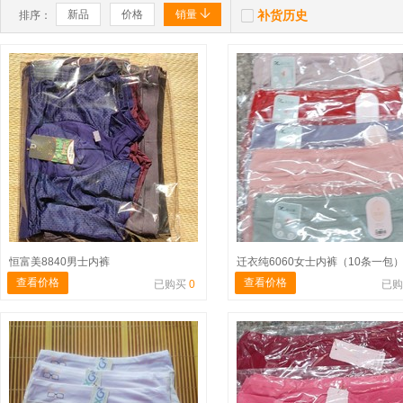


新品
价格
销量
补货历史
排序：
恒富美8840男士内裤
迁衣纯6060女士内裤（10条一包
查看价格
查看价格
已购买
0
已