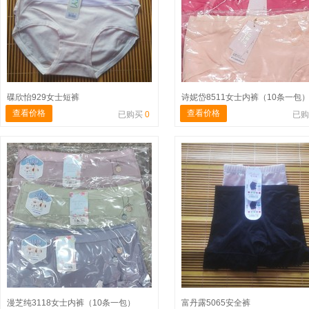
碟欣怡929女士短裤
诗妮岱8511女士内裤（10条一包
查看价格
查看价格
已购买
0
已
漫芝纯3118女士内裤（10条一包）
富丹露5065安全裤