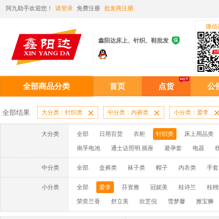
阿九助手欢迎您！
请登录
免费注册
批发商注册
微信

鑫阳达床上、针织、鞋批发
全部商品分类
首页
点货
公
全部结果
大分类：针织类

中分类：内裤类

小分类：爱李
大分类
全部
日用百货
衣柜
针织类
床上用品类
南孚电池
通士达照明.插座
避孕套
电器
中分类
全部
盒裤类
袜子类
帽子
内衣类
手套
小分类
全部
爱李
芬资雅
冠妮美
桂诗兰
桂栩
荣奕兰香
舒立美
欣芝倪
雪梦馨
雅宝狮