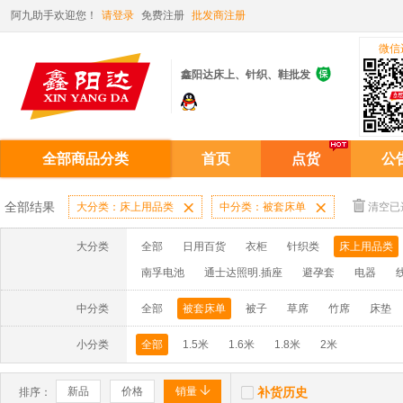
阿九助手欢迎您！
请登录
免费注册
批发商注册
微信

鑫阳达床上、针织、鞋批发
全部商品分类
首页
点货
公
全部结果
大分类：床上用品类

中分类：被套床单

清空已
大分类
全部
日用百货
衣柜
针织类
床上用品类
南孚电池
通士达照明.插座
避孕套
电器
中分类
全部
被套床单
被子
草席
竹席
床垫
小分类
全部
1.5米
1.6米
1.8米
2米


新品
价格
销量
补货历史
排序：