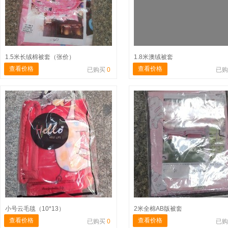
1.5米长绒棉被套（张价）
1.8米澳绒被套
查看价格
查看价格
已购买
0
已
小号云毛毯（10*13）
2米全棉AB版被套
查看价格
查看价格
已购买
0
已