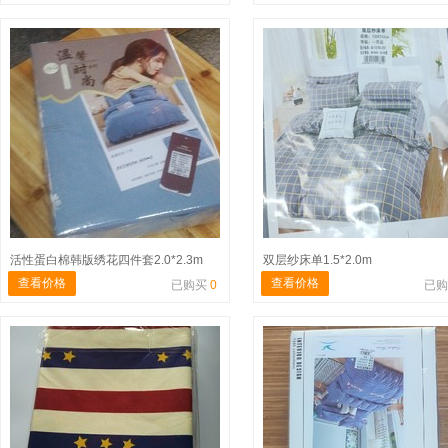
活性蛋白棉韩版绣花四件套2.0*2.3m
双层纱床单1.5*2.0m
查看价格
查看价格
已购买
0
已