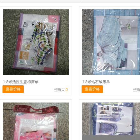
1.8米活性生态棉床单
1.8米钻石绒床单
查看价格
查看价格
已购买
0
已