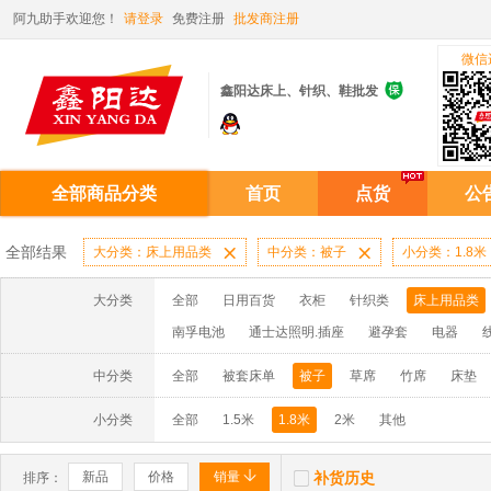
阿九助手欢迎您！
请登录
免费注册
批发商注册
微信

鑫阳达床上、针织、鞋批发
全部商品分类
首页
点货
公
全部结果
大分类：床上用品类

中分类：被子

小分类：1.8米
大分类
全部
日用百货
衣柜
针织类
床上用品类
南孚电池
通士达照明.插座
避孕套
电器
中分类
全部
被套床单
被子
草席
竹席
床垫
小分类
全部
1.5米
1.8米
2米
其他


新品
价格
销量
补货历史
排序：