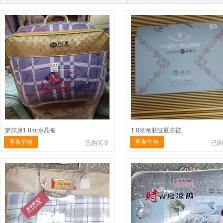
梦尔康1.8mi水晶被
1.8米亲肤绒夏凉被
查看价格
查看价格
已购买
0
已