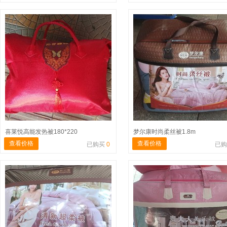
喜莱悦高能发热被180*220
梦尔康时尚柔丝被1.8m
查看价格
查看价格
已购买
0
已