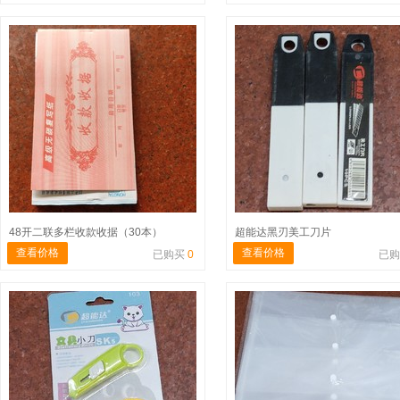
48开二联多栏收款收据（30本）
超能达黑刃美工刀片
查看价格
查看价格
已购买
0
已