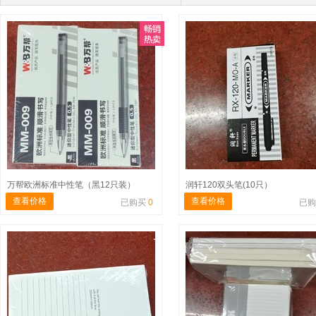
万帮欧洲标准中性笔（黑12只装）
润轩120双头笔(10只）
查看价格
查看价格
已购买
0
已