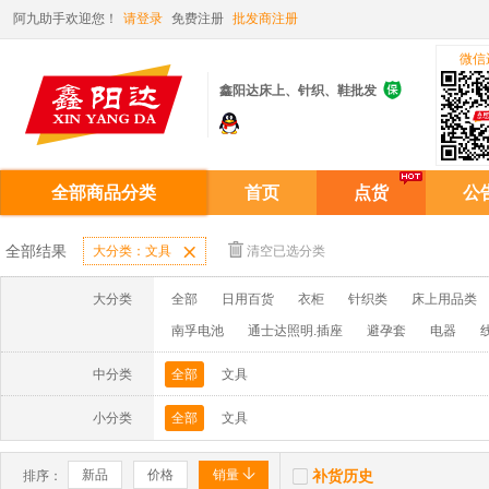
阿九助手欢迎您！
请登录
免费注册
批发商注册
微信

鑫阳达床上、针织、鞋批发
全部商品分类
首页
点货
公
全部结果
大分类：文具

清空已选分类
大分类
全部
日用百货
衣柜
针织类
床上用品类
南孚电池
通士达照明.插座
避孕套
电器
中分类
全部
文具
小分类
全部
文具


新品
价格
销量
补货历史
排序：